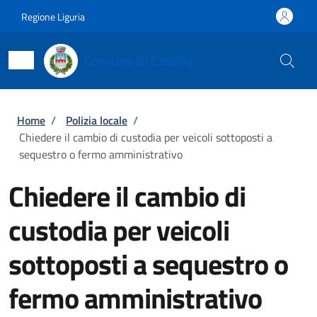
Salta al contenuto principale
Skip to footer content
Regione Liguria
Comune di Casella
Briciole di pane
Home
/
Polizia locale
/
Chiedere il cambio di custodia per veicoli sottoposti a
sequestro o fermo amministrativo
Chiedere il cambio di
custodia per veicoli
sottoposti a sequestro o
fermo amministrativo