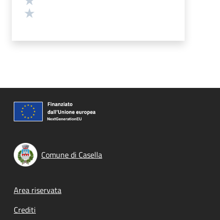
Valuta 1 stelle su 5
Comune di Casella
Footer menu
Area riservata
Crediti