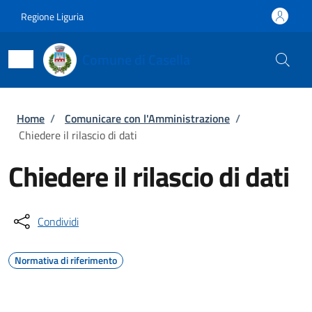
Salta al contenuto principale
Skip to footer content
Regione Liguria
Comune di Casella
Briciole di pane
Home
/
Comunicare con l'Amministrazione
/
Chiedere il rilascio di dati
Chiedere il rilascio di dati
Condividi
Normativa di riferimento