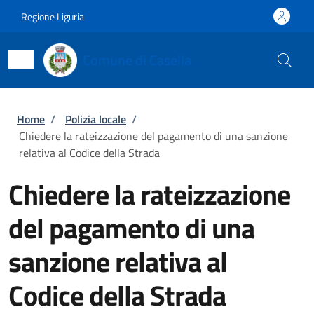
Salta al contenuto principale
Skip to footer content
Regione Liguria
Comune di Casella
Briciole di pane
Home
/
Polizia locale
/
Chiedere la rateizzazione del pagamento di una sanzione
relativa al Codice della Strada
Chiedere la rateizzazione
del pagamento di una
sanzione relativa al
Codice della Strada