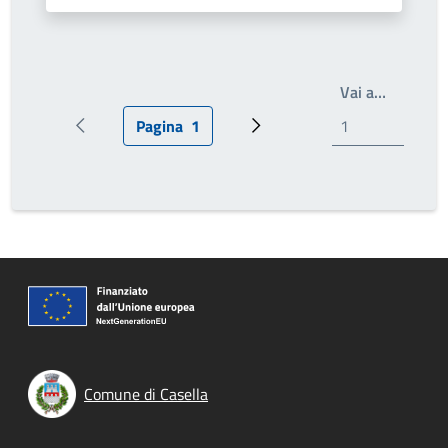
Write th
Vai a…
Pagina
1
Pagina precedente
Pagina attuale
Prossima pagina
Comune di Casella