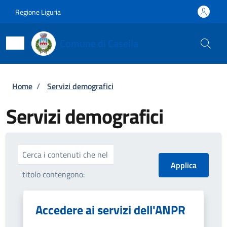
Salta al contenuto principale
Skip to footer content
Regione Liguria
Comune di Casella
Briciole di pane
Home
/
Servizi demografici
Servizi demografici
Cerca i contenuti che nel
titolo contengono:
Accedere ai servizi dell'ANPR