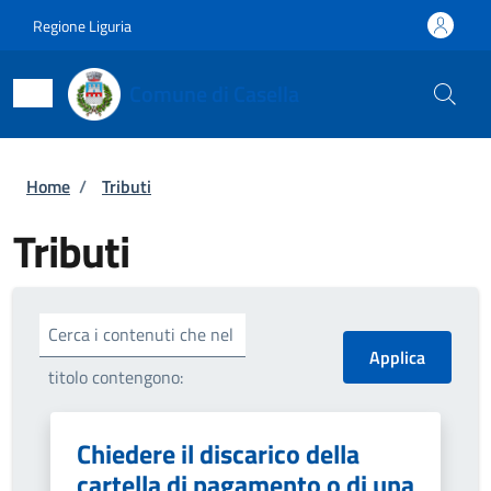
Salta al contenuto principale
Skip to footer content
Regione Liguria
Comune di Casella
Briciole di pane
Home
/
Tributi
Tributi
Cerca i contenuti che nel
titolo contengono:
Chiedere il discarico della
cartella di pagamento o di una