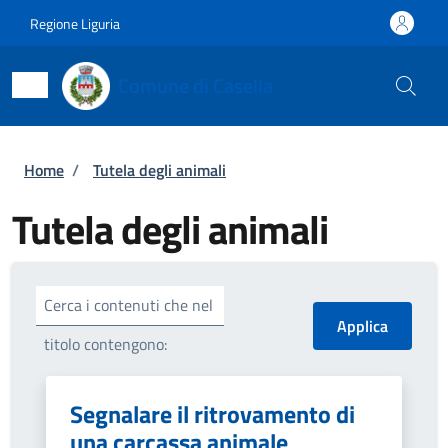
Salta al contenuto principale
Skip to footer content
Regione Liguria
Comune di Casella
Briciole di pane
Home
/
Tutela degli animali
Tutela degli animali
Cerca i contenuti che nel
titolo contengono:
Segnalare il ritrovamento di
una carcassa animale