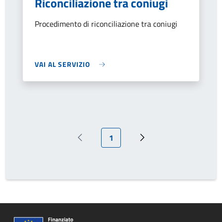
Riconciliazione tra coniugi
Procedimento di riconciliazione tra coniugi
VAI AL SERVIZIO
Pagina attuale
1
Pagina precedente
Prossima pagina