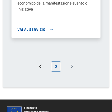
economico della manifestazione evento o
iniziativa
VAI AL SERVIZIO
Pagina attuale
2
Pagina precedente
Prossima pagina