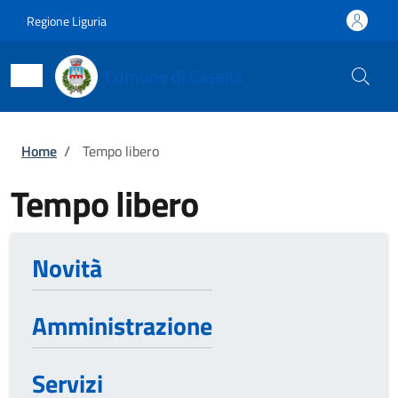
Salta al contenuto principale
Skip to footer content
Regione Liguria
Comune di Casella
Briciole di pane
Home
/
Tempo libero
Tempo libero
Novità
Amministrazione
Servizi