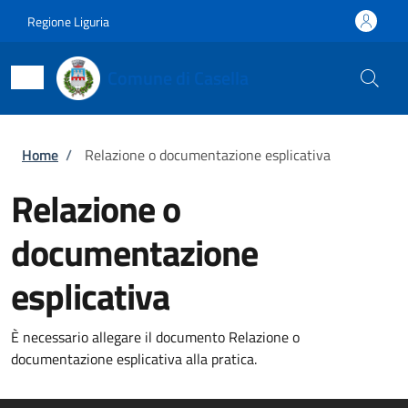
Salta al contenuto principale
Skip to footer content
Regione Liguria
Comune di Casella
Briciole di pane
Home
/
Relazione o documentazione esplicativa
Relazione o
documentazione
esplicativa
È necessario allegare il documento Relazione o
documentazione esplicativa alla pratica.