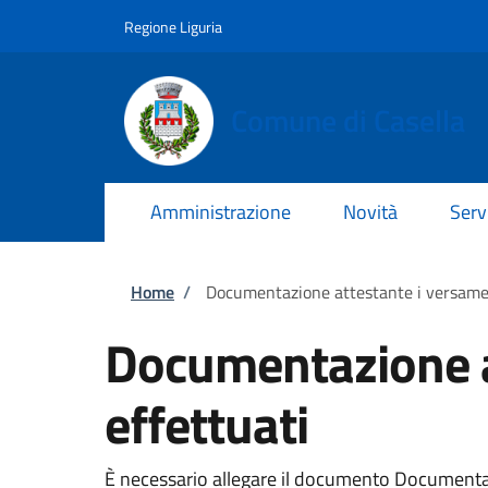
Salta al contenuto principale
Skip to footer content
Regione Liguria
Comune di Casella
Amministrazione
Novità
Serv
Briciole di pane
Home
/
Documentazione attestante i versament
Documentazione at
effettuati
È necessario allegare il documento Documentazio