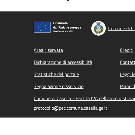
Comune di Ca
Footer menu
Area riservata
Crediti
Dichiarazione di accessibilità
Contatt
Statistiche del portale
Leggi l
Segnalazione disservizio
Piano d
Comune di Casella - Partita IVA dell'amministra
protocollo@pec.comune.casella.ge.it