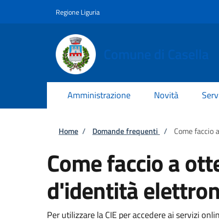
Salta al contenuto principale
Skip to footer content
Regione Liguria
Comune di Casella
Amministrazione
Novità
Serv
Briciole di pane
Home
/
Domande frequenti
/
Come faccio a 
Come faccio a otte
d'identità elettron
Per utilizzare la CIE per accedere ai servizi on