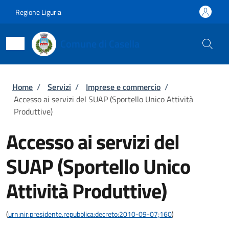
Salta al contenuto principale
Skip to footer content
Regione Liguria
Comune di Casella
Briciole di pane
Home
/
Servizi
/
Imprese e commercio
/
Accesso ai servizi del SUAP (Sportello Unico Attività
Produttive)
Accesso ai servizi del
SUAP (Sportello Unico
Attività Produttive)
(
urn:nir:presidente.repubblica:decreto:2010-09-07;160
)