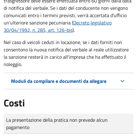
trasgressore deve essere effettuata entro 60 giorni dalla data
di notifica del verbale.
Se i dati del conducente non vengono
comunicati entro i termini previsti, verrà accertata d'ufficio
un'ulteriore sanzione pecuniaria (
Decreto legislativo
30/04/1992, n. 285, art. 126-bis
).
Nel caso di veicoli ceduti in locazione, se i dati forniti non
consentono la nuova notifica del verbale al reale utilizzatore
la sanzione resterà in carico all'impresa che ha effettuato il
noleggio.
Moduli da compilare e documenti da allegare
Costi
Tipo di pagamento
Importo
La presentazione della pratica non prevede alcun
pagamento