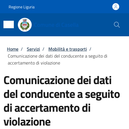
Salta al contenuto principale
Skip to footer content
Regione Liguria
Comune di Casella
Briciole di pane
Home
/
Servizi
/
Mobilità e trasporti
/
Comunicazione dei dati del conducente a seguito di
accertamento di violazione
Comunicazione dei dati
del conducente a seguito
di accertamento di
violazione