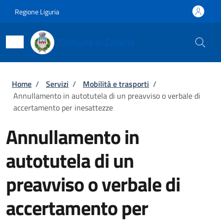
Salta al contenuto principale
Skip to footer content
Regione Liguria
Comune di Casella
Briciole di pane
Home
/
Servizi
/
Mobilità e trasporti
/
Annullamento in autotutela di un preavviso o verbale di
accertamento per inesattezze
Annullamento in
autotutela di un
preavviso o verbale di
accertamento per