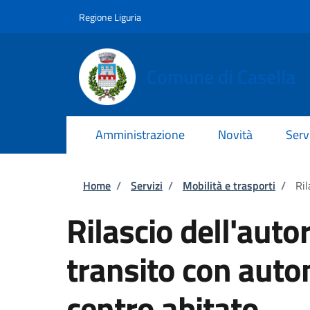
Salta al contenuto principale
Skip to footer content
Regione Liguria
Comune di Casella
Amministrazione
Novità
Serv
Briciole di pane
Home
/
Servizi
/
Mobilità e trasporti
/
Ril
Rilascio dell'autor
transito con auto
centro abitato