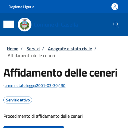
Salta al contenuto principale
Skip to footer content
Regione Liguria
Comune di Casella
Briciole di pane
Home
/
Servizi
/
Anagrafe e stato civile
/
Affidamento delle ceneri
Affidamento delle ceneri
(
urn:nir:stato:legge:2001-03-30;130
)
Servizio attivo
Procedimento di affidamento delle ceneri