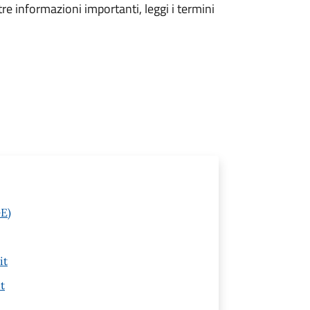
tre informazioni importanti, leggi i termini
GE)
it
t