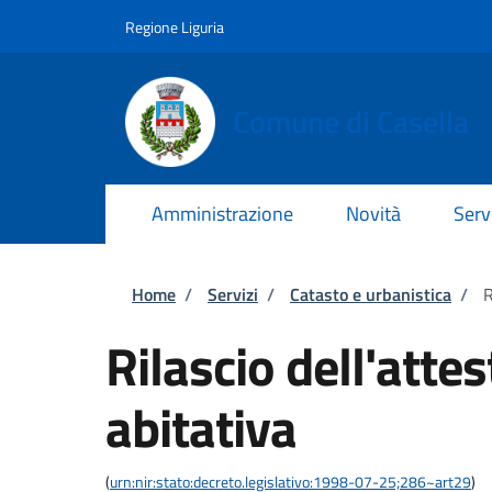
Salta al contenuto principale
Skip to footer content
Regione Liguria
Comune di Casella
Amministrazione
Novità
Serv
Briciole di pane
Home
/
Servizi
/
Catasto e urbanistica
/
R
Rilascio dell'atte
abitativa
(
urn:nir:stato:decreto.legislativo:1998-07-25;286~art29
)