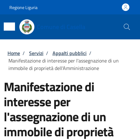
Salta al contenuto principale
Skip to footer content
Regione Liguria
Comune di Casella
Briciole di pane
Home
/
Servizi
/
Appalti pubblici
/
Manifestazione di interesse per l'assegnazione di un
immobile di proprietà dell'Amministrazione
Manifestazione di
interesse per
l'assegnazione di un
immobile di proprietà