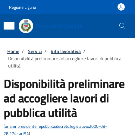
Salta al contenuto principale
Skip to footer content
Regione Liguria
Comune di Casella
Briciole di pane
Home
/
Servizi
/
Vita lavorativa
/
Disponibilità preliminare ad accogliere lavori di pubblica
utilità
Disponibilità preliminare
ad accogliere lavori di
pubblica utilità
(
urn:nir:presidente.repubblica:decreto.legislativo:2000-08-
28;274~art54
)