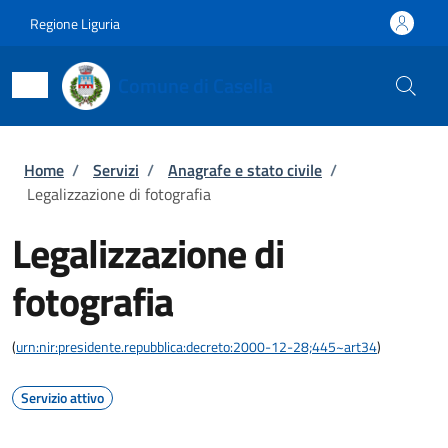
Salta al contenuto principale
Skip to footer content
Regione Liguria
Comune di Casella
Briciole di pane
Home
/
Servizi
/
Anagrafe e stato civile
/
Legalizzazione di fotografia
Legalizzazione di
fotografia
(
urn:nir:presidente.repubblica:decreto:2000-12-28;445~art34
)
Servizio attivo