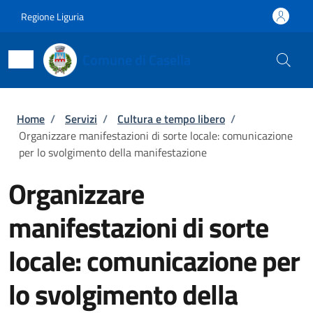
Salta al contenuto principale
Skip to footer content
Regione Liguria
Comune di Casella
Briciole di pane
Home
/
Servizi
/
Cultura e tempo libero
/
Organizzare manifestazioni di sorte locale: comunicazione
per lo svolgimento della manifestazione
Organizzare
manifestazioni di sorte
locale: comunicazione per
lo svolgimento della