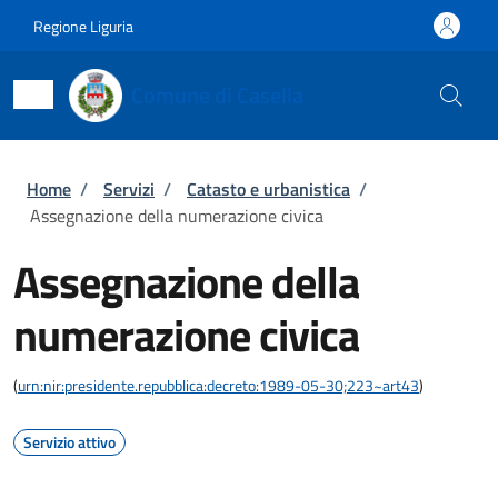
Salta al contenuto principale
Skip to footer content
Regione Liguria
Comune di Casella
Briciole di pane
Home
/
Servizi
/
Catasto e urbanistica
/
Assegnazione della numerazione civica
Assegnazione della
numerazione civica
(
urn:nir:presidente.repubblica:decreto:1989-05-30;223~art43
)
Servizio attivo