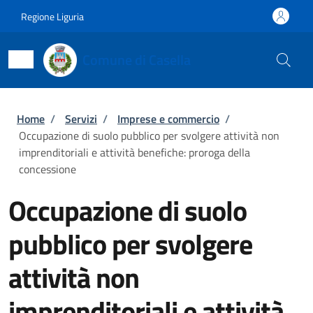
Salta al contenuto principale
Skip to footer content
Regione Liguria
Comune di Casella
Briciole di pane
Home
/
Servizi
/
Imprese e commercio
/
Occupazione di suolo pubblico per svolgere attività non
imprenditoriali e attività benefiche: proroga della
concessione
Occupazione di suolo
pubblico per svolgere
attività non
imprenditoriali e attività