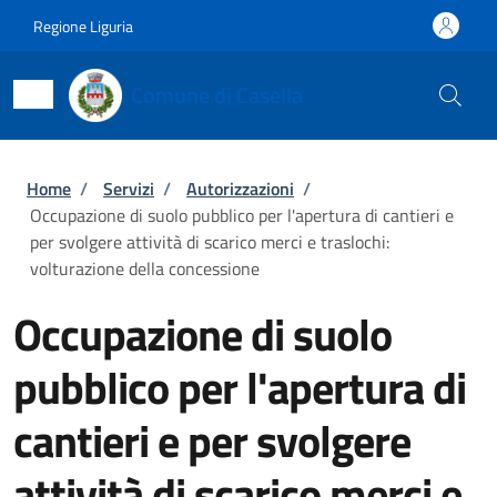
Salta al contenuto principale
Skip to footer content
Regione Liguria
Comune di Casella
Briciole di pane
Home
/
Servizi
/
Autorizzazioni
/
Occupazione di suolo pubblico per l'apertura di cantieri e
per svolgere attività di scarico merci e traslochi:
volturazione della concessione
Occupazione di suolo
pubblico per l'apertura di
cantieri e per svolgere
attività di scarico merci e