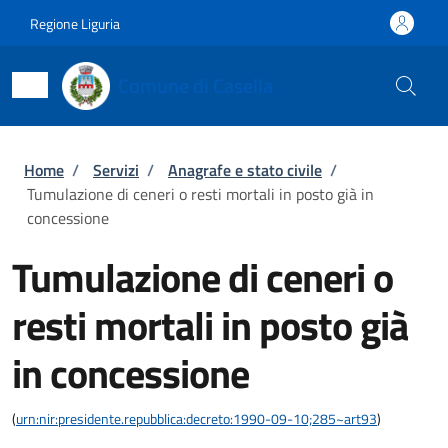
Salta al contenuto principale
Skip to footer content
Regione Liguria
Comune di Casella
Briciole di pane
Home
/
Servizi
/
Anagrafe e stato civile
/
Tumulazione di ceneri o resti mortali in posto già in
concessione
Tumulazione di ceneri o
resti mortali in posto già
in concessione
(
urn:nir:presidente.repubblica:decreto:1990-09-10;285~art93
)