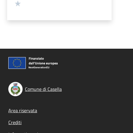
Valuta 1 stelle su 5
Comune di Casella
Footer menu
Area riservata
Crediti