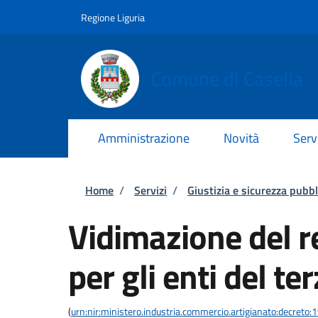
Salta al contenuto principale
Skip to footer content
Regione Liguria
Comune di Casella
Amministrazione
Novità
Serv
Briciole di pane
Home
/
Servizi
/
Giustizia e sicurezza pubbl
Vidimazione del re
per gli enti del te
(
urn:nir:ministero.industria.commercio.artigianato:decreto