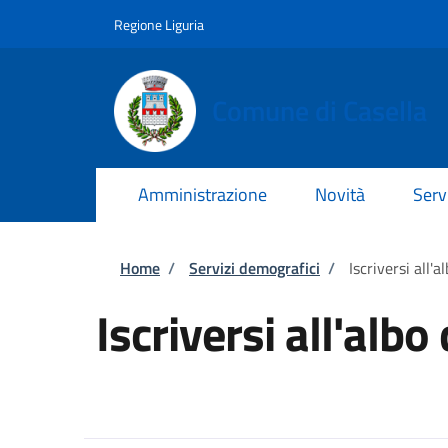
Salta al contenuto principale
Skip to footer content
Regione Liguria
Comune di Casella
Amministrazione
Novità
Serv
Briciole di pane
Home
/
Servizi demografici
/
Iscriversi all'a
Iscriversi all'albo