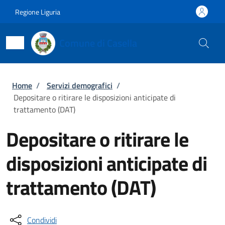
Salta al contenuto principale
Skip to footer content
Regione Liguria
Comune di Casella
Briciole di pane
Home
/
Servizi demografici
/
Depositare o ritirare le disposizioni anticipate di
trattamento (DAT)
Depositare o ritirare le
disposizioni anticipate di
trattamento (DAT)
Condividi