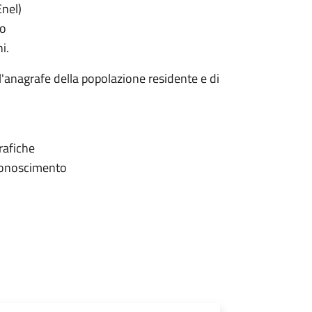
Enel)
mo
i.
ll'anagrafe della popolazione residente e di
grafiche
iconoscimento