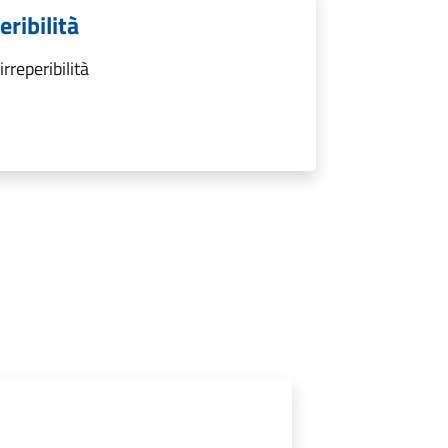
ribilità
rreperibilità