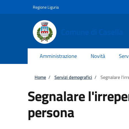
Salta al contenuto principale
Skip to footer content
Regione Liguria
Comune di Casella
Amministrazione
Novità
Serv
Briciole di pane
Home
/
Servizi demografici
/
Segnalare l'irr
Segnalare l'irreper
persona