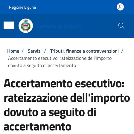
Salta al contenuto principale
Skip to footer content
Regione Liguria
Comune di Casella
Briciole di pane
Home
/
Servizi
/
Tributi, finanze e contravvenzioni
/
Accertamento esecutivo: rateizzazione dell'importo
dovuto a seguito di accertamento
Accertamento esecutivo:
rateizzazione dell'importo
dovuto a seguito di
accertamento