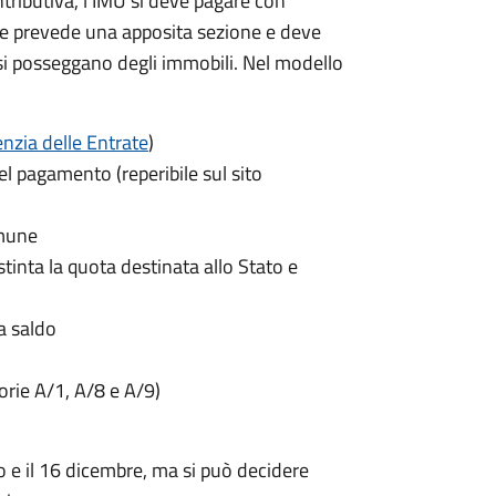
ntributiva, l'IMU si deve pagare
con
e prevede una apposita sezione e deve
si posseggano degli immobili. Nel modello
nzia delle Entrate
)
el pagamento (reperibile sul sito
omune
istinta la quota destinata allo Stato e
a saldo
gorie A/1, A/8 e A/9)
o e il 16 dicembre
, ma si può decidere