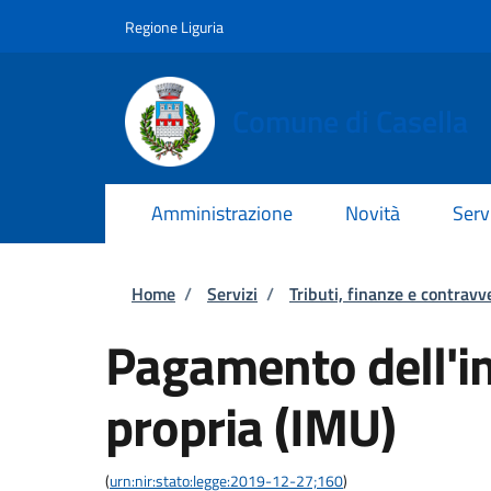
Salta al contenuto principale
Skip to footer content
Regione Liguria
Comune di Casella
Amministrazione
Novità
Serv
Briciole di pane
Home
/
Servizi
/
Tributi, finanze e contravv
Pagamento dell'i
propria (IMU)
(
urn:nir:stato:legge:2019-12-27;160
)