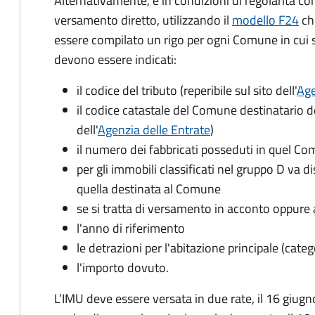
Alternativamente, e in condizioni di regolarità co
versamento diretto, utilizzando il
modello F24
ch
essere compilato un rigo per ogni Comune in cui 
devono essere indicati:
il codice del tributo
(reperibile sul sito dell'
Age
il codice catastale del Comune
destinatario d
dell'
Agenzia delle Entrate
)
il numero dei fabbricati posseduti in quel C
per gli immobili classificati nel gruppo D va d
quella destinata al Comune
se si tratta di versamento in acconto oppure 
l'anno di riferimento
le detrazioni per l'abitazione principale (cate
l'importo dovuto.
L’IMU deve essere versata in due rate, il 16 giugn