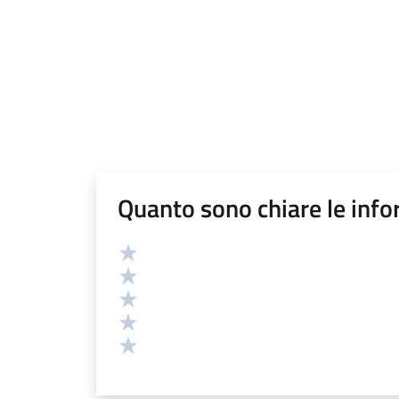
Quanto sono chiare le info
Valutazione
Valuta 5 stelle su 5
Valuta 4 stelle su 5
Valuta 3 stelle su 5
Valuta 2 stelle su 5
Valuta 1 stelle su 5