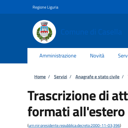
Salta al contenuto principale
Skip to footer content
Regione Liguria
Comune di Casella
Amministrazione
Novità
Serv
Briciole di pane
Home
/
Servizi
/
Anagrafe e stato civile
/
Trascrizione di atti
formati all'estero
(
urn:nir:presidente.repubblica:decreto:2000-11-03;396
)